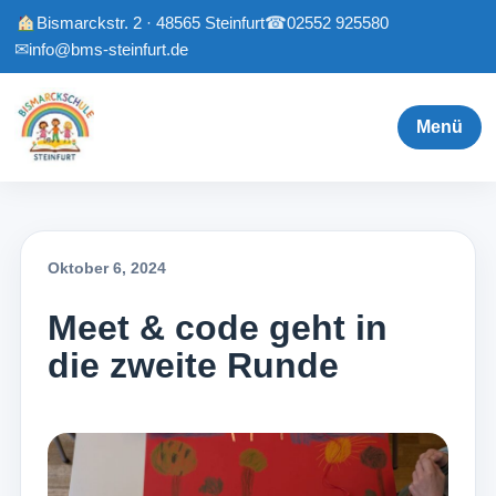
Bismarckstr. 2 · 48565 Steinfurt
☎
02552 925580
✉
info@bms-steinfurt.de
Menü
Oktober 6, 2024
Meet & code geht in
die zweite Runde