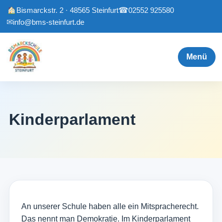
Bismarckstr. 2 · 48565 Steinfurt
☎
02552 925580
✉
info@bms-steinfurt.de
Menü
Kinderparlament
An unserer Schule haben alle ein Mitspracherecht.
Das nennt man Demokratie. Im Kinderparlament