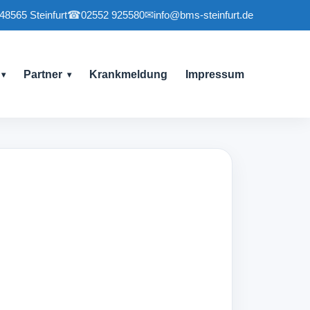
 48565 Steinfurt
☎
02552 925580
✉
info@bms-steinfurt.de
Partner
Krankmeldung
Impressum