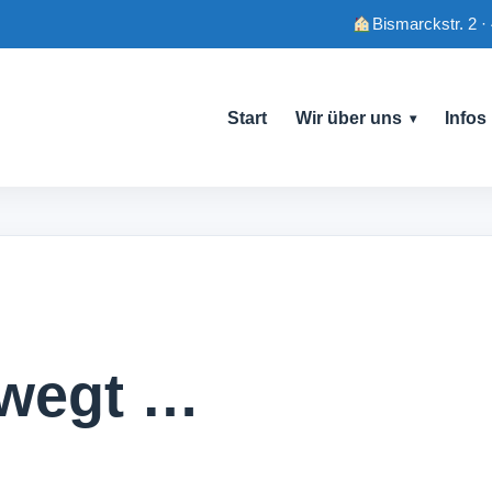
Bismarckstr. 2 ·
Start
Wir über uns
Infos
ewegt …