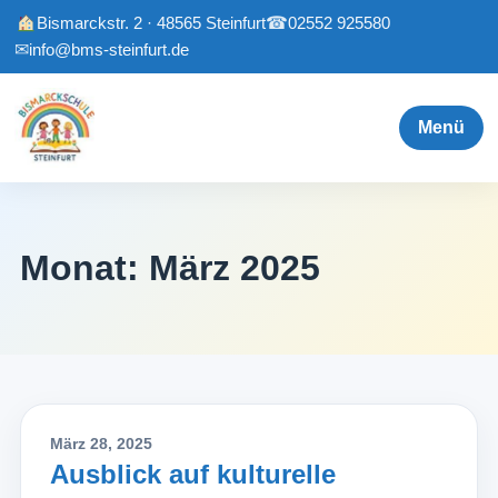
Bismarckstr. 2 · 48565 Steinfurt
☎
02552 925580
✉
info@bms-steinfurt.de
Menü
Monat:
März 2025
März 28, 2025
Ausblick auf kulturelle