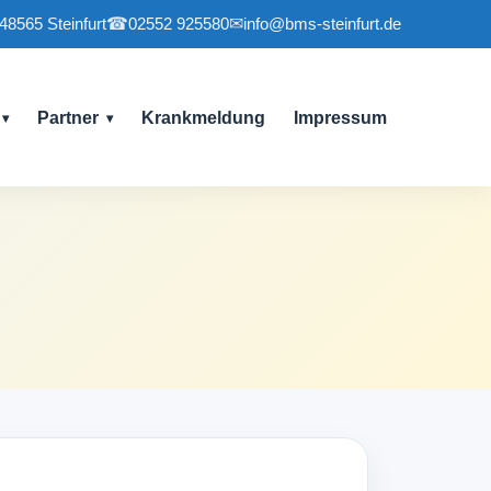
 48565 Steinfurt
☎
02552 925580
✉
info@bms-steinfurt.de
Partner
Krankmeldung
Impressum