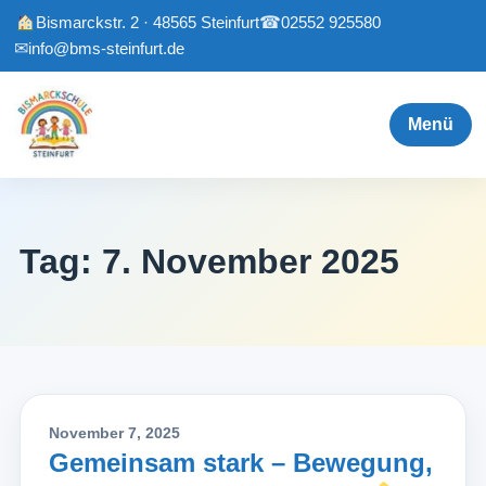
Bismarckstr. 2 · 48565 Steinfurt
☎
02552 925580
✉
info@bms-steinfurt.de
Menü
Tag:
7. November 2025
November 7, 2025
Gemeinsam stark – Bewegung,