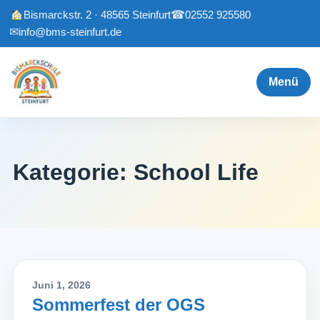
Bismarckstr. 2 · 48565 Steinfurt
☎
02552 925580
✉
info@bms-steinfurt.de
Menü
Kategorie:
School Life
Juni 1, 2026
Sommerfest der OGS