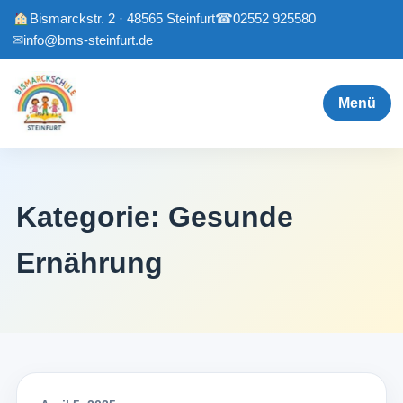
Bismarckstr. 2 · 48565 Steinfurt
☎
02552 925580
✉
info@bms-steinfurt.de
Menü
Kategorie:
Gesunde
Ernährung