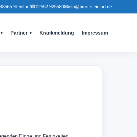
 48565 Steinfurt
☎
02552 925580
✉
info@bms-steinfurt.de
Partner
Krankmeldung
Impressum
legenden Dinge und Fertigkeiten