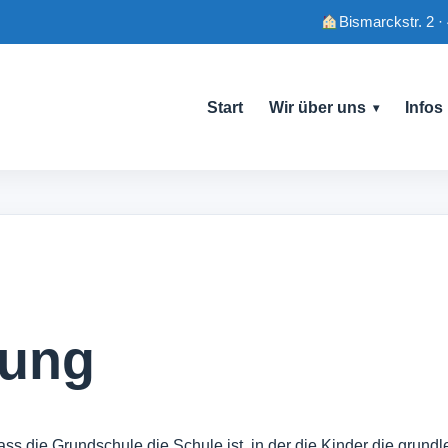
Bismarckstr. 2 ·
Start
Wir über uns
Infos
rung
ss die Grundschule die Schule ist, in der die Kinder die grund