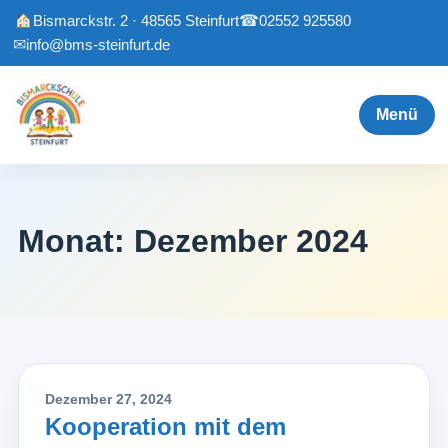
Bismarckstr. 2 · 48565 Steinfurt
☎
02552 925580
✉
info@bms-steinfurt.de
Menü
Monat:
Dezember 2024
Dezember 27, 2024
Kooperation mit dem